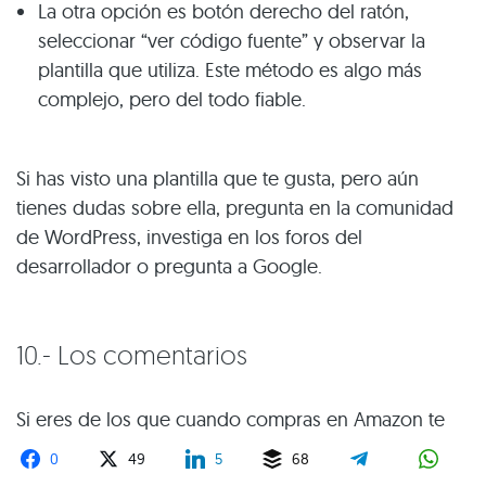
La otra opción es botón derecho del ratón,
seleccionar “ver código fuente” y observar la
plantilla que utiliza. Este método es algo más
complejo, pero del todo fiable.
Si has visto una plantilla que te gusta, pero aún
tienes dudas sobre ella, pregunta en la comunidad
de WordPress, investiga en los foros del
desarrollador o pregunta a Google.
10.- Los comentarios
Si eres de los que cuando compras en Amazon te
lees todas las reseñas de los compradores, estás de
0
49
5
68
enhorabuena porque es un paso necesario a la hora