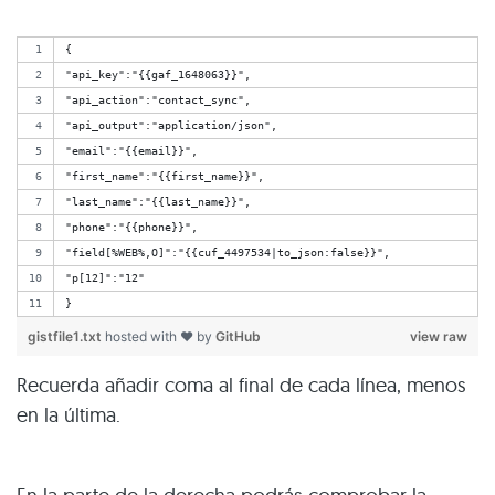
{
"api_key":"{{gaf_1648063}}",
"api_action":"contact_sync",
"api_output":"application/json",
"email":"{{email}}",
"first_name":"{{first_name}}",
"last_name":"{{last_name}}",
"phone":"{{phone}}",
"field[%WEB%,O]":"{{cuf_4497534|to_json:false}}",
"p[12]":"12"
}
gistfile1.txt
hosted with ❤ by
GitHub
view raw
Recuerda añadir coma al final de cada línea, menos
en la última.